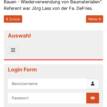
Bauen - Wiederverwendung von Baumaterialien".
Referent war Jörg Lass von der Fa. DeFries.
Previous article: 2026/01/11 - Der Webstuhl
Next articl
Zurück
Weiter
Auswahl
Login Form
Benutzername
Passwort
Show P