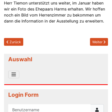
Herr Tiemon unterstützt uns weiter, im Januar haben
wir ein Foto des Ehepaars Harms erhalten. Wir hoffen
noch ein Bild vom Herrenzimmer zu bekommen um
dann die Information in der Ausstellung zu erweitern.
Previous article: 2026/01/30 - 19:00 - Stammtisch zur Stadtges
Next articl
Zurück
Weiter
Auswahl
Login Form
Benutzername