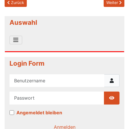
Previous article: 2026/07/09 Erneuerte Hinweistafel
Next articl
Zurück
Weiter
Auswahl
Login Form
Benutzername
Passwort
Show P
Angemeldet bleiben
Anmelden