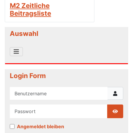
M2 Zeitliche
Beitragsliste
Auswahl
Login Form
Benutzername
Passwort
Show P
Angemeldet bleiben