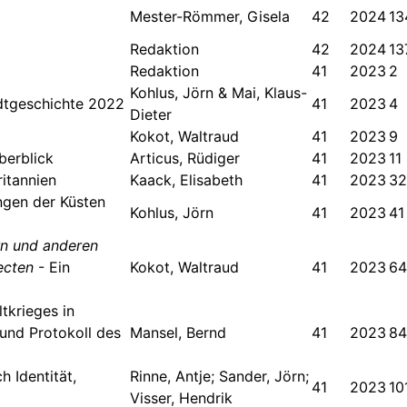
Mester-Römmer, Gisela
42
2024
13
Redaktion
42
2024
13
Redaktion
41
2023
2
Kohlus, Jörn & Mai, Klaus-
adtgeschichte 2022
41
2023
4
Dieter
Kokot, Waltraud
41
2023
9
berblick
Articus, Rüdiger
41
2023
11
itannien
Kaack, Elisabeth
41
2023
32
ngen der Küsten
Kohlus, Jörn
41
2023
41
rn und anderen
ecten
- Ein
Kokot, Waltraud
41
2023
64
tkrieges in
und Protokoll des
Mansel, Bernd
41
2023
84
h Identität,
Rinne, Antje; Sander, Jörn;
41
2023
10
Visser, Hendrik