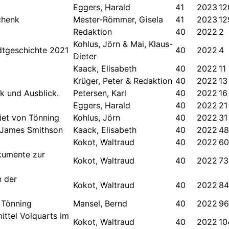
Eggers, Harald
41
2023
12
chenk
Mester-Römmer, Gisela
41
2023
12
Redaktion
40
2022
2
Kohlus, Jörn & Mai, Klaus-
adtgeschichte 2021
40
2022
4
Dieter
Kaack, Elisabeth
40
2022
11
Krüger, Peter & Redaktion
40
2022
13
k und Ausblick.
Petersen, Karl
40
2022
16
Eggers, Harald
40
2022
21
iet von Tönning
Kohlus, Jörn
40
2022
31
 James Smithson
Kaack, Elisabeth
40
2022
48
Kokot, Waltraud
40
2022
60
kumente zur
Kokot, Waltraud
40
2022
73
n der
Kokot, Waltraud
40
2022
84
n Tönning
Mansel, Bernd
40
2022
96
ittel Volquarts im
Kokot, Waltraud
40
2022
10