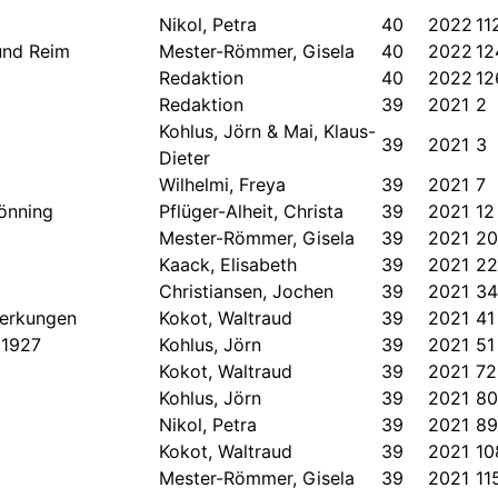
Nikol, Petra
40
2022
11
und Reim
Mester-Römmer, Gisela
40
2022
12
Redaktion
40
2022
12
Redaktion
39
2021
2
Kohlus, Jörn & Mai, Klaus-
39
2021
3
Dieter
Wilhelmi, Freya
39
2021
7
Tönning
Pflüger-Alheit, Christa
39
2021
12
Mester-Römmer, Gisela
39
2021
20
Kaack, Elisabeth
39
2021
22
Christiansen, Jochen
39
2021
34
merkungen
Kokot, Waltraud
39
2021
41
 1927
Kohlus, Jörn
39
2021
51
Kokot, Waltraud
39
2021
72
Kohlus, Jörn
39
2021
80
Nikol, Petra
39
2021
89
Kokot, Waltraud
39
2021
10
Mester-Römmer, Gisela
39
2021
11