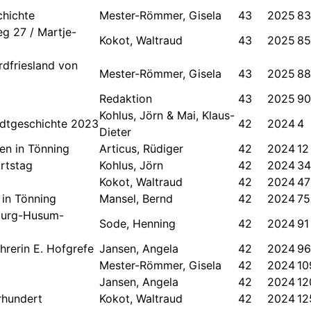
chichte
Mester-Römmer, Gisela
43
2025
83
 27 / Martje-
Kokot, Waltraud
43
2025
85
dfriesland von
Mester-Römmer, Gisela
43
2025
88
Redaktion
43
2025
90
Kohlus, Jörn & Mai, Klaus-
tadtgeschichte 2023
42
2024
4
Dieter
en in Tönning
Articus, Rüdiger
42
2024
12
rtstag
Kohlus, Jörn
42
2024
34
Kokot, Waltraud
42
2024
47
 in Tönning
Mansel, Bernd
42
2024
75
sburg-Husum-
Sode, Henning
42
2024
91
hrerin E. Hofgrefe
Jansen, Angela
42
2024
96
Mester-Römmer, Gisela
42
2024
10
Jansen, Angela
42
2024
12
rhundert
Kokot, Waltraud
42
2024
12