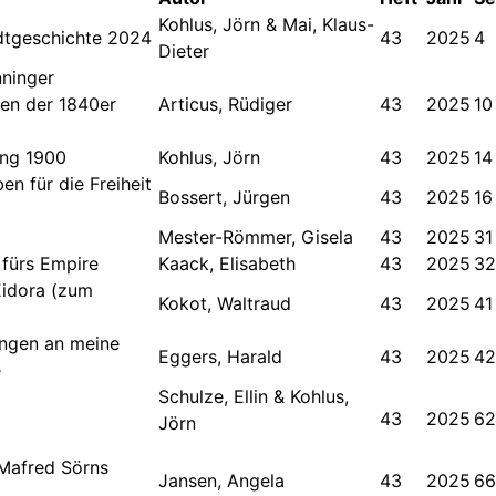
Kohlus, Jörn & Mai, Klaus-
adtgeschichte 2024
43
2025
4
Dieter
nninger
ten der 1840er
Articus, Rüdiger
43
2025
10
ing 1900
Kohlus, Jörn
43
2025
14
en für die Freiheit
Bossert, Jürgen
43
2025
16
Mester-Römmer, Gisela
43
2025
31
 fürs Empire
Kaack, Elisabeth
43
2025
32
Eidora (zum
Kokot, Waltraud
43
2025
41
ungen an meine
Eggers, Harald
43
2025
42
e
Schulze, Ellin & Kohlus,
43
2025
62
Jörn
 Mafred Sörns
Jansen, Angela
43
2025
66