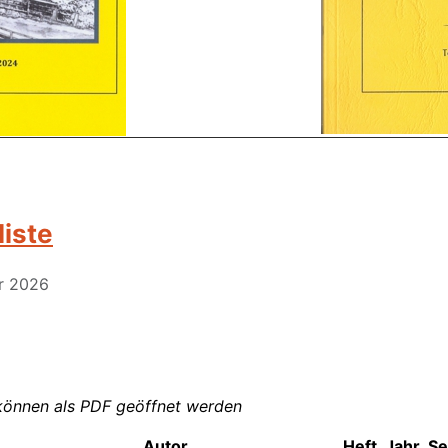
liste
ar 2026
 können als PDF geöffnet werden
Autor
Heft
Jahr
Se