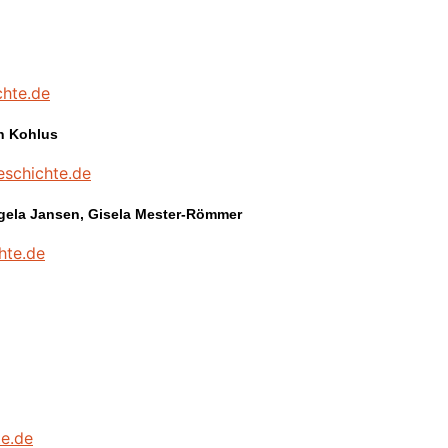
chte.de
n Kohlus
eschichte.de
gela Jansen,
Gisela Mester-Römmer
hte.de
e.de