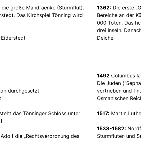
 die große Mandraenke (Sturmflut).
1362:
Die erste „
stedt. Das Kirchspiel Tönning wird
Bereiche an der Kü
000 Toten. Das he
drei Inseln. Dana
 Eiderstedt
Deiche.
1492
Columbus la
Die Juden ("Sepha
ion durchgesetzt
vertrieben und fin
t
Osmanischen Reic
steht das Tönninger Schloss unter
1517:
Martin Luthe
f
1538-1582:
Nordfr
Adolf die „Rechtsverordnung des
Sturmfluten und 