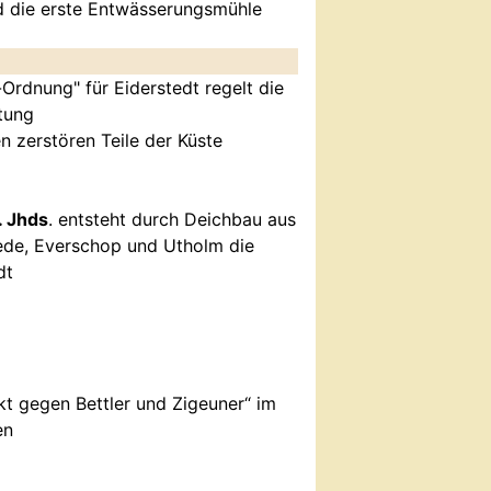
d die erste Entwässerungsmühle
Ordnung" für Eiderstedt regelt die
tung
n zerstören Teile der Küste
. Jhds
. entsteht durch Deichbau aus
tede, Everschop und Utholm die
dt
kt gegen Bettler und Zigeuner“ im
en