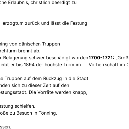
che Erlaubnis, christlich beerdigt zu
n Herzogtum zurück und lässt die Festung
ning von dänischen Truppen
irchturm brennt ab.
der Belagerung schwer beschädigt worden
1700-1721:
„Große
leibt er bis 1894 der höchste Turm im
Vorherrschaft im 
e Truppen auf dem Rückzug in die Stadt
den sich zu dieser Zeit auf den
estungsstadt. Die Vorräte werden knapp,
estung schleifen.
roße zu Besuch in Tönning.
ssen.