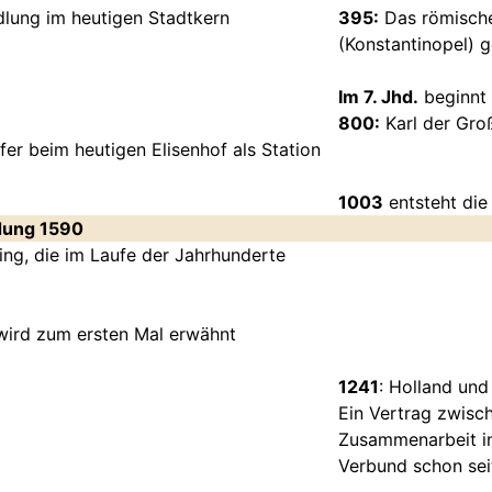
lung im heutigen Stadtkern
395:
Das römische
(Konstantinopel) ge
Im 7. Jhd.
beginnt 
800:
Karl der Gro
er beim heutigen Elisenhof als Station
1003
entsteht die 
ndung 1590
ing, die im Laufe der Jahrhunderte
wird zum ersten Mal erwähnt
1241
: Holland un
Ein Vertrag zwisc
Zusammenarbeit in
Verbund schon seit