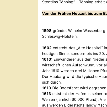
Stedtlins Tönning“ – Tönning erhält
Von der Frühen Neuzeit bis zum B
1598
gründet Wilhelm Wassenberg i
Schleswig-Holstein.
1602
entsteht das „Alte Hospital“ 
heutigen Sinne, sondern bis ins 20
1610:
Einwanderer aus den Niederla
wirtschaftlichen Aufschwung, vor al
Jahr 1610 werden drei Millionen Pf
Der Haubarg wird die typische Haus
sich durch.
1613
Die Bootsfahrt wird gegraben 
1613
entsteht der Hafen in seiner h
Weizen (jährlich 60.000 Pfund), Vie
aus werden Eiderstedts landwirtsc