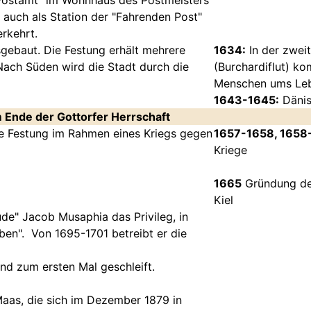
"Postamt" im Wohnhaus des Postmeisters
 auch als Station der "Fahrenden Post"
rkehrt.
gebaut. Die Festung erhält mehrere
1634:
In der zwei
Nach Süden wird die Stadt durch die
(Burchardiflut) k
Menschen ums Le
1643-1645:
Dänis
 Ende der Gottorfer Herrschaft
e Festung im Rahmen eines Kriegs gegen
1657-1658, 1658
Kriege
1665
Gründung der
Kiel
de" Jacob Musaphia das Privileg, in
ben". Von 1695-1701 betreibt er die
nd zum ersten Mal geschleift.
aas, die sich im Dezember 1879 in