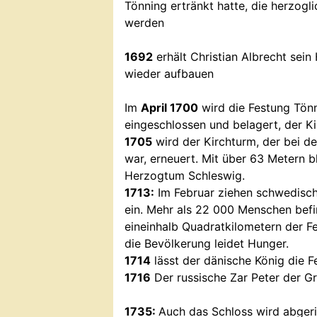
Tönning ertränkt hatte, die herzogli
werden
1692
erhält Christian Albrecht sei
wieder aufbauen
Im
April 1700
wird die Festung Tön
eingeschlossen und belagert, der K
1705
wird der Kirchturm, der bei 
war, erneuert. Mit über 63 Metern b
Herzogtum Schleswig.
1713:
Im Februar ziehen schwedisch
ein. Mehr als 22 000 Menschen befin
eineinhalb Quadratkilometern der F
die Bevölkerung leidet Hunger.
1714
lässt der dänische König die F
1716
Der russische Zar Peter der G
1735:
Auch das Schloss wird abgeri