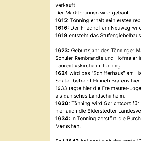
verkauft.
Der Marktbrunnen wird gebaut.
1615:
Tönning erhält sein erstes re
1616:
Der Friedhof am Neuweg wird
1619
entsteht das Stufengiebelhaus
1623:
Geburtsjahr des Tönninger Ma
Schüler Rembrandts und Hofmaler in
Laurentiuskirche in Tönning.
1624
wird das "Schifferhaus" am Haf
Später betreibt Hinrich Brarens hie
1933 tagte hier die Freimaurer-Log
als dänisches Landschulheim.
1630:
Tönning wird Gerichtsort für 
hier auch die Eiderstedter Landesv
1634:
In Tönning zerstört die Burch
Menschen.