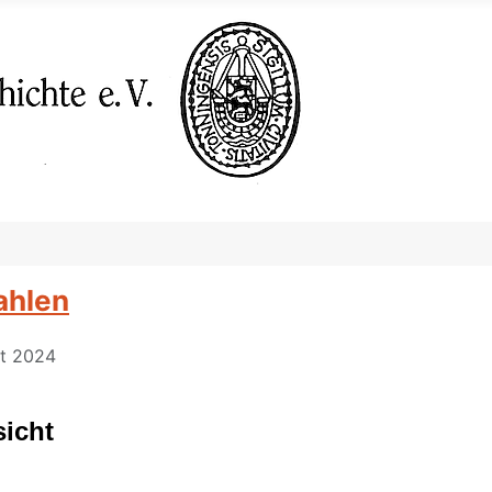
ahlen
st 2024
sicht