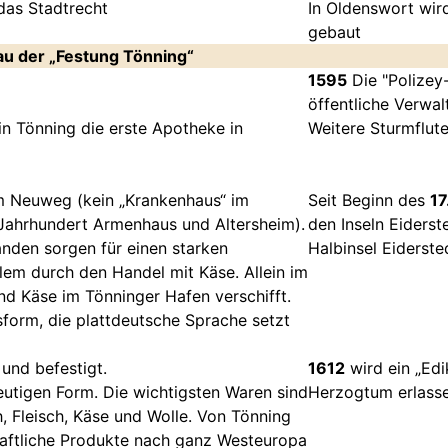
 das Stadtrecht
In Oldenswort wir
gebaut
au der „Festung Tönning“
1595
Die "Polizey-
öffentliche Verwal
n Tönning die erste Apotheke in
Weitere Sturmflute
im Neuweg (kein „Krankenhaus“ im
Seit Beginn des
17
. Jahrhundert Armenhaus und Altersheim).
den Inseln Eiders
nden sorgen für einen starken
Halbinsel Eiderste
lem durch den Handel mit Käse. Allein im
und Käse im Tönninger Hafen verschifft.
form, die plattdeutsche Sprache setzt
und befestigt.
1612
wird ein „Edi
eutigen Form. Die wichtigsten Waren sind
Herzogtum erlass
h, Fleisch, Käse und Wolle. Von Tönning
haftliche Produkte nach ganz Westeuropa