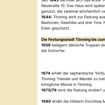
Seit
1643
befindet sich das erste 
Neustraße 10. Das Haus wird später
genutzt, die zweimal wöchentlich ve
1644:
Tönning wird zur Festung aus
Bastionen, Gewölbe und drei Tore. 
Eider geschützt.
Die Festungsstadt Tönning bis zum
1659
belagern dänische Truppen di
die Gottorfer.
1674
erhält der sephardische "Hofju
Tönning "Handel und Wandel zu trei
königliche Münze in Tönning
1675/76
wird die Festung erobert u
1680
erhält die Hökerin Dorothea M