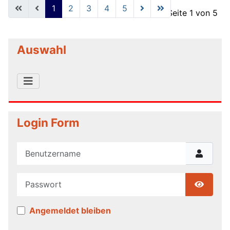
1
2
3
4
5
Seite 1 von 5
Auswahl
Login Form
Benutzername
Passwort
Show P
Angemeldet bleiben