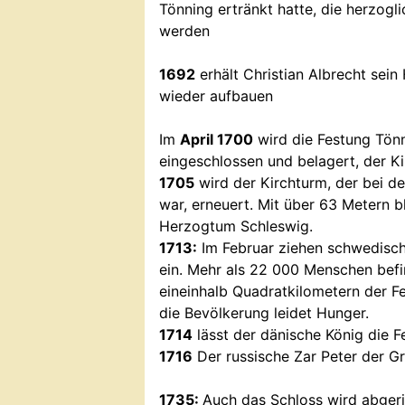
Tönning ertränkt hatte, die herzogli
werden
1692
erhält Christian Albrecht sei
wieder aufbauen
Im
April 1700
wird die Festung Tön
eingeschlossen und belagert, der K
1705
wird der Kirchturm, der bei 
war, erneuert. Mit über 63 Metern b
Herzogtum Schleswig.
1713:
Im Februar ziehen schwedisch
ein. Mehr als 22 000 Menschen befin
eineinhalb Quadratkilometern der F
die Bevölkerung leidet Hunger.
1714
lässt der dänische König die F
1716
Der russische Zar Peter der G
1735:
Auch das Schloss wird abgeri