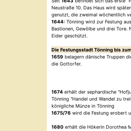
Seit
1643
befindet sich das erste 
Neustraße 10. Das Haus wird später
genutzt, die zweimal wöchentlich ve
1644:
Tönning wird zur Festung aus
Bastionen, Gewölbe und drei Tore. 
Eider geschützt.
Die Festungsstadt Tönning bis zum
1659
belagern dänische Truppen di
die Gottorfer.
1674
erhält der sephardische "Hofju
Tönning "Handel und Wandel zu trei
königliche Münze in Tönning
1675/76
wird die Festung erobert u
1680
erhält die Hökerin Dorothea M