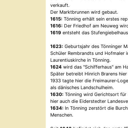
verkauft.
Der Marktbrunnen wird gebaut.
1615:
Tönning erhält sein erstes re
1616:
Der Friedhof am Neuweg wird
1619
entsteht das Stufengiebelhaus
1623:
Geburtsjahr des Tönninger Ma
Schüler Rembrandts und Hofmaler in
Laurentiuskirche in Tönning.
1624
wird das "Schifferhaus" am Haf
Später betreibt Hinrich Brarens hie
1933 tagte hier die Freimaurer-Log
als dänisches Landschulheim.
1630:
Tönning wird Gerichtsort für 
hier auch die Eiderstedter Landesv
1634:
In Tönning zerstört die Burch
Menschen.