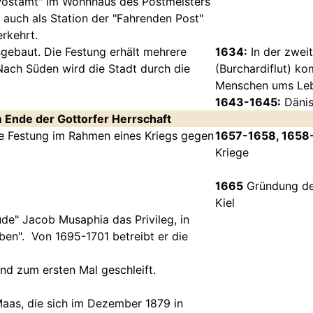
"Postamt" im Wohnhaus des Postmeisters
 auch als Station der "Fahrenden Post"
rkehrt.
gebaut. Die Festung erhält mehrere
1634:
In der zwei
Nach Süden wird die Stadt durch die
(Burchardiflut) k
Menschen ums Le
1643-1645:
Dänis
 Ende der Gottorfer Herrschaft
e Festung im Rahmen eines Kriegs gegen
1657-1658, 1658
Kriege
1665
Gründung der
Kiel
de" Jacob Musaphia das Privileg, in
ben". Von 1695-1701 betreibt er die
nd zum ersten Mal geschleift.
aas, die sich im Dezember 1879 in