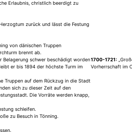
che Erlaubnis, christlich beerdigt zu
n Herzogtum zurück und lässt die Festung
ning von dänischen Truppen
irchturm brennt ab.
der Belagerung schwer beschädigt worden
1700-1721:
„Große
leibt er bis 1894 der höchste Turm im
Vorherrschaft im 
e Truppen auf dem Rückzug in die Stadt
den sich zu dieser Zeit auf den
estungsstadt. Die Vorräte werden knapp,
estung schleifen.
roße zu Besuch in Tönning.
ssen.