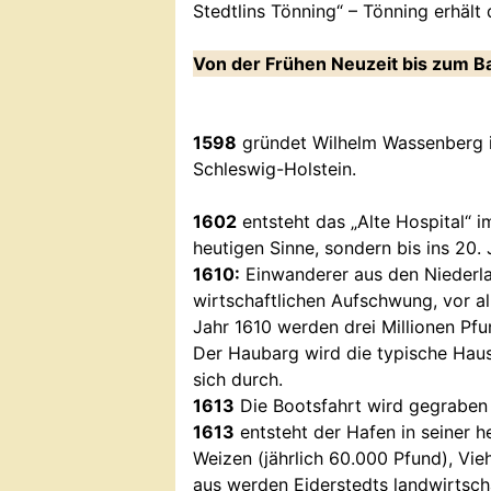
Stedtlins Tönning“ – Tönning erhält
Von der Frühen Neuzeit bis zum B
1598
gründet Wilhelm Wassenberg i
Schleswig-Holstein.
1602
entsteht das „Alte Hospital“ 
heutigen Sinne, sondern bis ins 20
1610:
Einwanderer aus den Niederla
wirtschaftlichen Aufschwung, vor al
Jahr 1610 werden drei Millionen Pf
Der Haubarg wird die typische Haus
sich durch.
1613
Die Bootsfahrt wird gegraben 
1613
entsteht der Hafen in seiner h
Weizen (jährlich 60.000 Pfund), Vie
aus werden Eiderstedts landwirtsc