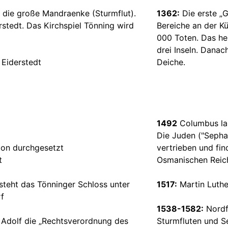
 die große Mandraenke (Sturmflut).
1362:
Die erste „
stedt. Das Kirchspiel Tönning wird
Bereiche an der Kü
000 Toten. Das he
drei Inseln. Dana
 Eiderstedt
Deiche.
1492
Columbus la
Die Juden ("Sepha
ion durchgesetzt
vertrieben und fin
t
Osmanischen Reic
steht das Tönninger Schloss unter
1517:
Martin Luthe
f
1538-1582:
Nordfr
Adolf die „Rechtsverordnung des
Sturmfluten und 