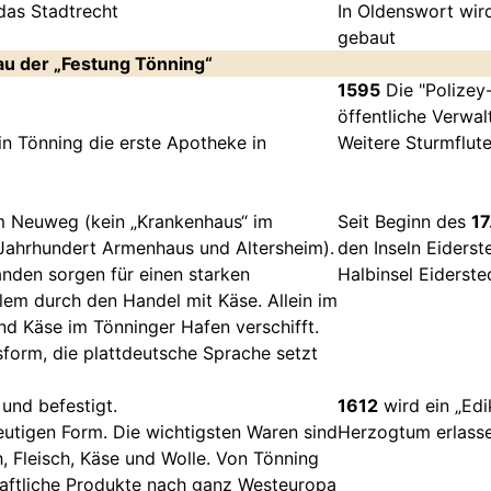
 das Stadtrecht
In Oldenswort wir
gebaut
au der „Festung Tönning“
1595
Die "Polizey-
öffentliche Verwal
n Tönning die erste Apotheke in
Weitere Sturmflute
im Neuweg (kein „Krankenhaus“ im
Seit Beginn des
17
. Jahrhundert Armenhaus und Altersheim).
den Inseln Eiders
nden sorgen für einen starken
Halbinsel Eiderste
lem durch den Handel mit Käse. Allein im
und Käse im Tönninger Hafen verschifft.
form, die plattdeutsche Sprache setzt
und befestigt.
1612
wird ein „Edi
eutigen Form. Die wichtigsten Waren sind
Herzogtum erlass
h, Fleisch, Käse und Wolle. Von Tönning
haftliche Produkte nach ganz Westeuropa