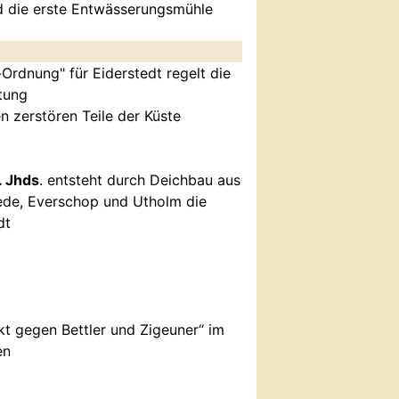
d die erste Entwässerungsmühle
Ordnung" für Eiderstedt regelt die
tung
n zerstören Teile der Küste
. Jhds
. entsteht durch Deichbau aus
tede, Everschop und Utholm die
dt
kt gegen Bettler und Zigeuner“ im
en