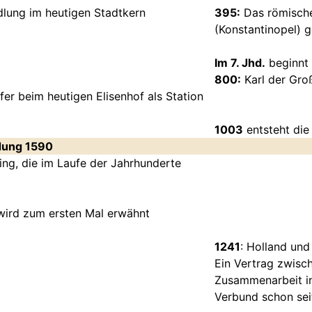
lung im heutigen Stadtkern
395:
Das römische
(Konstantinopel) ge
Im 7. Jhd.
beginnt 
800:
Karl der Gro
er beim heutigen Elisenhof als Station
1003
entsteht die 
ndung 1590
ing, die im Laufe der Jahrhunderte
wird zum ersten Mal erwähnt
1241
: Holland un
Ein Vertrag zwisc
Zusammenarbeit in
Verbund schon seit