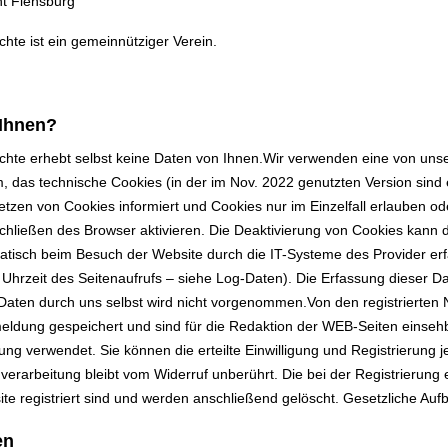
ht Flensburg
chte ist ein gemeinnütziger Verein.
 Ihnen?
ichte erhebt selbst keine Daten von Ihnen.Wir verwenden eine von un
as technische Cookies (in der im Nov. 2022 genutzten Version sind e
etzen von Cookies informiert und Cookies nur im Einzelfall erlauben o
ließen des Browser aktivieren. Die Deaktivierung von Cookies kann di
isch beim Besuch der Website durch die IT-Systeme des Provider erfa
 Uhrzeit des Seitenaufrufs – siehe Log-Daten). Die Erfassung dieser Da
Daten durch uns selbst wird nicht vorgenommen.Von den registrierten N
meldung gespeichert und sind für die Redaktion der WEB-Seiten einsehb
ung verwendet. Sie können die erteilte Einwilligung und Registrierung j
nverarbeitung bleibt vom Widerruf unberührt. Die bei der Registrierun
te registriert sind und werden anschließend gelöscht. Gesetzliche Auf
en