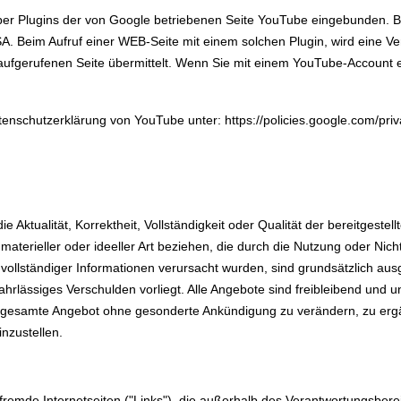
per Plugins der von Google betriebenen Seite YouTube eingebunden. Be
A. Beim Aufruf einer WEB-Seite mit einem solchen Plugin, wird eine 
 aufgerufenen Seite übermittelt. Wenn Sie mit einem YouTube-Account 
tenschutzerklärung von YouTube unter: https://policies.google.com/pri
e Aktualität, Korrektheit, Vollständigkeit oder Qualität der bereitgest
materieller oder ideeller Art beziehen, die durch die Nutzung oder Ni
vollständiger Informationen verursacht wurden, sind grundsätzlich aus
ahrlässiges Verschulden vorliegt. Alle Angebote sind freibleibend und un
as gesamte Angebot ohne gesonderte Ankündigung zu verändern, zu erg
inzustellen.
 fremde Internetseiten ("Links"), die außerhalb des Verantwortungsbere