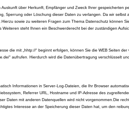
ich Auskunft über Herkunft, Empfänger und Zweck Ihrer gespeicherten 
g, Sperrung oder Löschung dieser Daten zu verlangen. Da wir selbst a
n.Hierzu sowie zu weiteren Fragen zum Thema Datenschutz können Sie 
eiteren steht Ihnen ein Beschwerderecht bei der zuständigen Aufsic
Adresse die mit „hhtp://“ beginnt erfolgen, können Sie die WEB Seiten de
te.de/“ aufrufen. Hierdurch wird die Datenübertragung verschlüsselt und
tisch Informationen in Server-Log-Dateien, die Ihr Browser automatisc
riebssystem, Referrer URL, Hostname und IP-Adresse des zugreifende
 Daten mit anderen Datenquellen wird nicht vorgenommen.Die rechtliche
tigtes Interesse an der Speicherung dieser Daten hat, um den reibung