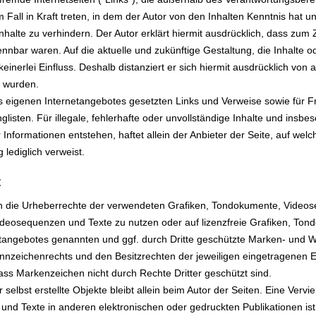
m Fall in Kraft treten, in dem der Autor von den Inhalten Kenntnis hat
nhalte zu verhindern. Der Autor erklärt hiermit ausdrücklich, dass zum 
ennbar waren. Auf die aktuelle und zukünftige Gestaltung, die Inhalte o
einerlei Einfluss. Deshalb distanziert er sich hiermit ausdrücklich von a
t wurden.
 des eigenen Internetangebotes gesetzten Links und Verweise sowie für 
listen. Für illegale, fehlerhafte oder unvollständige Inhalte und insb
Informationen entstehen, haftet allein der Anbieter der Seite, auf welc
 lediglich verweist.
t
ionen die Urheberrechte der verwendeten Grafiken, Tondokumente, Vide
 Videosequenzen und Texte zu nutzen oder auf lizenzfreie Grafiken, T
netangebotes genannten und ggf. durch Dritte geschützte Marken- und 
nzeichenrechts und den Besitzrechten der jeweiligen eingetragenen E
ass Markenzeichen nicht durch Rechte Dritter geschützt sind.
r selbst erstellte Objekte bleibt allein beim Autor der Seiten. Eine Verv
nd Texte in anderen elektronischen oder gedruckten Publikationen i