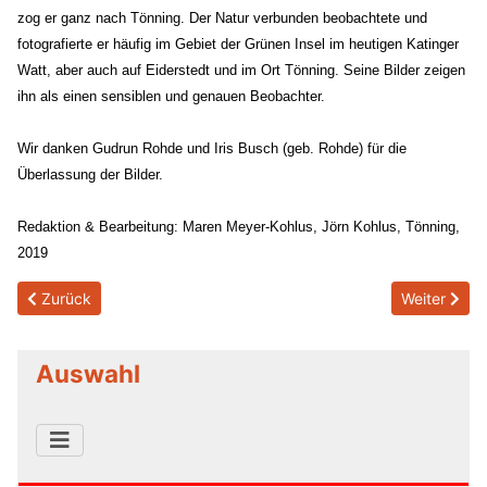
zog er ganz nach Tönning. Der Natur verbunden beobachtete und
fotografierte er häufig im Gebiet der Grünen Insel im heutigen Katinger
Watt, aber auch auf Eiderstedt und im Ort Tönning. Seine Bilder zeigen
ihn als einen sensiblen und genauen Beobachter.
Wir danken Gudrun Rohde und Iris Busch (geb. Rohde) für die
Überlassung der Bilder.
Redaktion & Bearbeitung: Maren Meyer-Kohlus, Jörn Kohlus, Tönning,
2019
Previous article: Historischer Tönninger Wandkalender 2021
Next articl
Zurück
Weiter
Auswahl