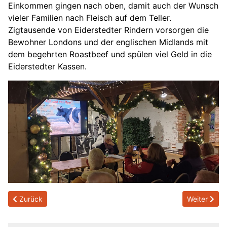
Einkommen gingen nach oben, damit auch der Wunsch
vieler Familien nach Fleisch auf dem Teller.
Zigtausende von Eiderstedter Rindern vorsorgen die
Bewohner Londons und der englischen Midlands mit
dem begehrten Roastbeef und spülen viel Geld in die
Eiderstedter Kassen.
Previous article: 2025/01/13 - Eine alte Vase für die Sammlung
Next article
Zurück
Weiter