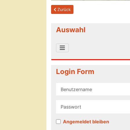
Previous article: 2021/09/26 Modell der
Zurück
Auswahl
Login Form
Benutzername
Passwort
Angemeldet bleiben