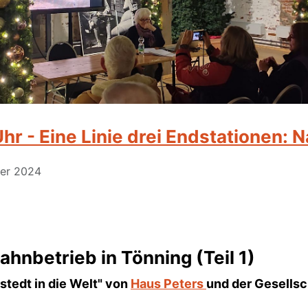
r - Eine Linie drei Endstationen: 
ber 2024
hnbetrieb in Tönning (Teil 1)
stedt in die Welt" von
Haus Peters
und der Gesellsc