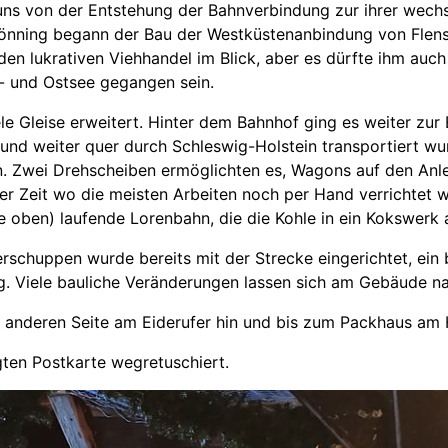
 uns von der Entstehung der Bahnverbindung zur ihrer wech
n Tönning begann der Bau der Westküstenanbindung von Flens
den lukrativen Viehhandel im Blick, aber es dürfte ihm auc
- und Ostsee gegangen sein.
e Gleise erweitert. Hinter dem Bahnhof ging es weiter zur 
 und weiter quer durch Schleswig-Holstein transportiert w
. Zwei Drehscheiben ermöglichten es, Wagons auf den Anleg
iner Zeit wo die meisten Arbeiten noch per Hand verrichtet
he oben) laufende Lorenbahn, die die Kohle in ein Kokswer
rschuppen wurde bereits mit der Strecke eingerichtet, ein
. Viele bauliche Veränderungen lassen sich am Gebäude na
r anderen Seite am Eiderufer hin und bis zum Packhaus am 
gten Postkarte wegretuschiert.