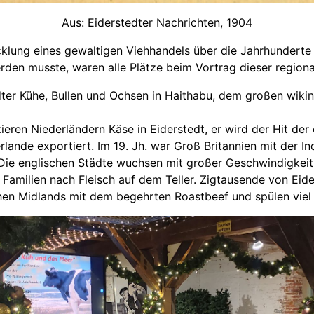
Aus: Eiderstedter Nachrichten, 1904
cklung eines gewaltigen Viehhandels über die Jahrhunderte a
en musste, waren alle Plätze beim Vortrag dieser regiona
edter Kühe, Bullen und Ochsen in Haithabu, dem großen wiki
eren Niederländern Käse in Eiderstedt, er wird der Hit der
lande exportiert. Im 19. Jh. war Groß Britannien mit der In
 Die englischen Städte wuchsen mit großer Geschwindigkei
Familien nach Fleisch auf dem Teller. Zigtausende von Eid
n Midlands mit dem begehrten Roastbeef und spülen viel G