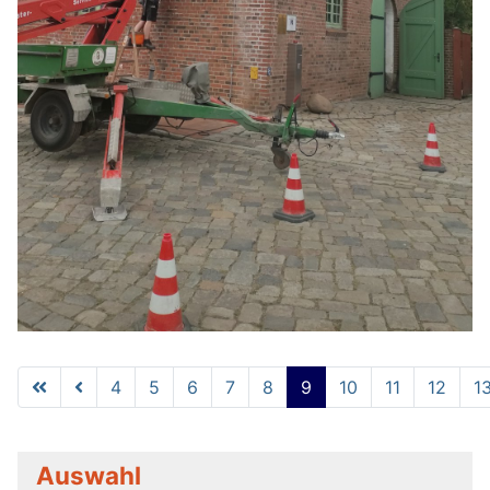
4
5
6
7
8
9
10
11
12
1
Seite 9 von 14
Auswahl