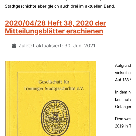
Stadtgeschichte aber gleich auch drei im aktuellen Band.
2020/04/28 Heft 38, 2020 der
Mitteilungsblätter erschienen
Zuletzt aktualisiert: 30. Juni 2021
Aufgrund de
vielseitiges
Auf 133 Sei
In dem neu 
kriminalist
Gefangen un
Dem was Ges
2019 in Tön